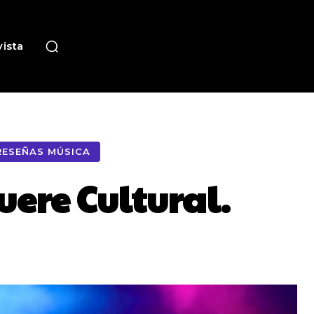
ista
RESEÑAS MÚSICA
uere Cultural.