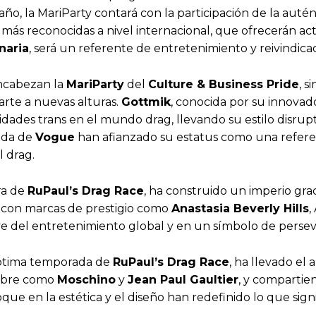
 año, la MariParty contará con la participación de la auté
 más reconocidas a nivel internacional, que ofrecerán act
naria
, será un referente de entretenimiento y reivindicac
encabezan la
MariParty
del
Culture & Business Pride
, s
arte a nuevas alturas.
Gottmik
, conocida por su innovad
ntidades trans en el mundo drag, llevando su estilo disru
tada de
Vogue
han afianzado su estatus como una referen
l drag.
ra de
RuPaul
’
s Drag Race
, ha construido un imperio grac
n con marcas de prestigio como
Anastasia Beverly Hills
,
e del entretenimiento global y en un símbolo de perseve
séptima temporada de
RuPaul’s Drag Race
, ha llevado el
ombre como
Moschino
y
Jean Paul Gaultier
, y comparti
que en la estética y el diseño han redefinido lo que signi