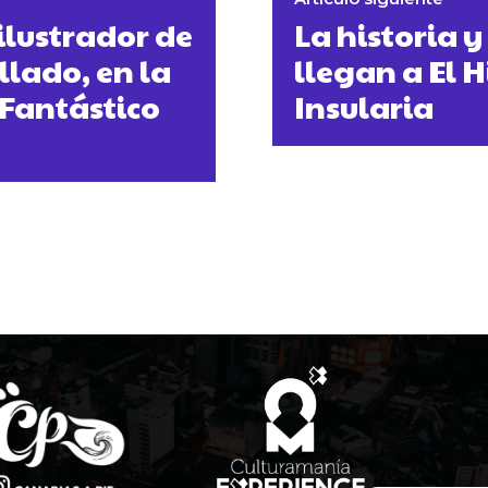
ilustrador de
La historia 
lado, en la
llegan a El H
 Fantástico
Insularia