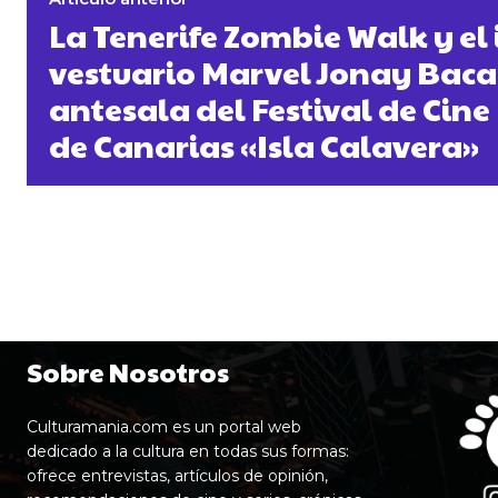
La Tenerife Zombie Walk y el 
vestuario Marvel Jonay Bacal
antesala del Festival de Cine
de Canarias «Isla Calavera»
Sobre Nosotros
Culturamania.com es un portal web
dedicado a la cultura en todas sus formas:
ofrece entrevistas, artículos de opinión,