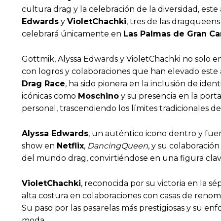
cultura drag y la celebración de la diversidad, este
Edwards
y
VioletChachki
, tres de las dragqueens
celebrará únicamente en
Las Palmas de Gran Ca
Gottmik, Alyssa Edwards y VioletChachki no solo 
con logros y colaboraciones que han elevado este 
Drag Race
, ha sido pionera en la inclusión de ide
icónicas como
Moschino
y su presencia en la por
personal, trascendiendo los límites tradicionales de
Alyssa Edwards
, un auténtico icono dentro y fue
show en
Netflix
,
DancingQueen
, y su colaboració
del mundo drag, convirtiéndose en una figura clav
VioletChachki
, reconocida por su victoria en la 
alta costura en colaboraciones con casas de ren
Su paso por las pasarelas más prestigiosas y su enfo
moda.