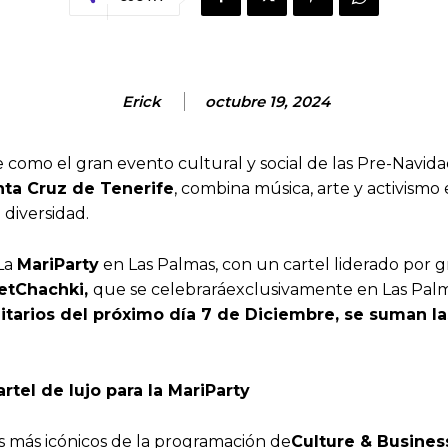
Erick
octubre 19, 2024
como el gran evento cultural y social de las Pre-Navidad
nta Cruz de Tenerife
, combina música, arte y activism
 diversidad.
La
MariParty
en Las Palmas, con un cartel liderado por g
letChachki,
que se celebraráexclusivamente en Las Pal
tarios del próximo día 7 de Diciembre, se suman la
rtel de lujo para la MariParty
 más icónicos de la programación de
Culture & Busines