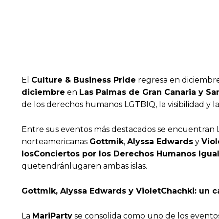
El
Culture & Business Pride
regresa en diciembre 
diciembre
en
Las Palmas de Gran Canaria y Sa
de los derechos humanos LGTBIQ, la visibilidad y la
Entre sus eventos más destacados se encuentran 
norteamericanas
Gottmik
,
Alyssa Edwards
y
Vio
losConciertos por los Derechos Humanos Iguali
quetendránlugaren ambas islas.
Gottmik, Alyssa Edwards y VioletChachki: un ca
La
MariParty
se consolida como uno de los eventos