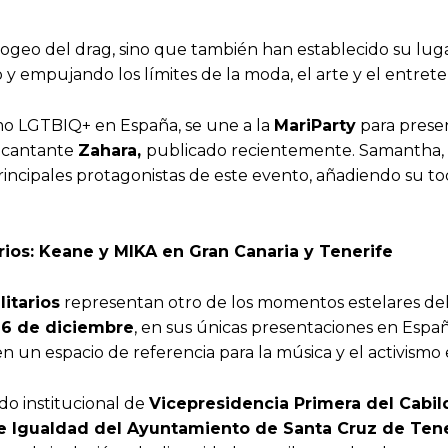
l apogeo del drag, sino que también han establecido su l
 empujando los límites de la moda, el arte y el entreten
smo LGTBIQ+ en España, se une a la
MariParty
para presen
a cantante
Zahara,
publicado recientemente. Samantha, fa
s principales protagonistas de este evento, añadiendo s
ios: Keane y MIKA en Gran Canaria y Tenerife
itarios
representan otro de los momentos estelares del 
l
6 de diciembre
, en sus únicas presentaciones en Españ
un espacio de referencia para la música y el activismo 
do institucional de
Vicepresidencia Primera del Cabil
e Igualdad del Ayuntamiento de Santa Cruz de Tene