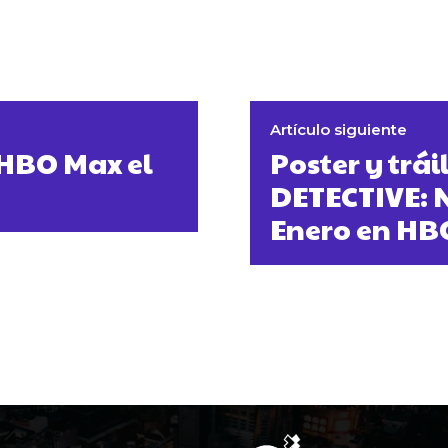
Artículo siguiente
 HBO Max el
Poster y trái
DETECTIVE: 
Enero en HB