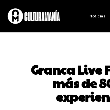
Noticias
Granca Live F
más de 8
experien