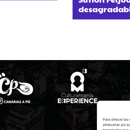
desagradabl
Para ofrecer las
almacenar y/o ac
tecnologías nos 