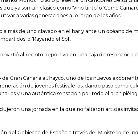
rmanos Muñoz no solo presentaron canciones de su último 
s que ya son un clásico como ‘Vino tinto’ o ‘Como Camaró
ivar a varias generaciones a lo largo de los años.
 a más de uno clavado en el bar y ante un océano de mile
ompartidos’ o ‘Rayando el Sol’.
 convirtió al recinto deportivo en una caja de resonanci
.
o de Gran Canaria a Jhayco, uno de los nuevos exponent
a generación de jóvenes festivaleros, dando paso como col
anarios y una auténtica sensación por todo el archipiéla
ujeron una jornada en la que no faltaron artistas invita
ación del Gobierno de España a través del Ministerio de I