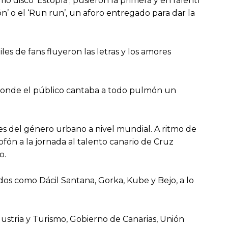
disco ‘Estopía’; pusieron la primera y en ralentí
n’ o el ‘Run run’, un aforo entregado para dar la
s de fans fluyeron las letras y los amores
a donde el público cantaba a todo pulmón un
es del género urbano a nivel mundial. A ritmo de
ofón a la jornada al talento canario de Cruz
go.
dos como Dácil Santana, Gorka, Kube y Bejo, a lo
ndustria y Turismo, Gobierno de Canarias, Unión