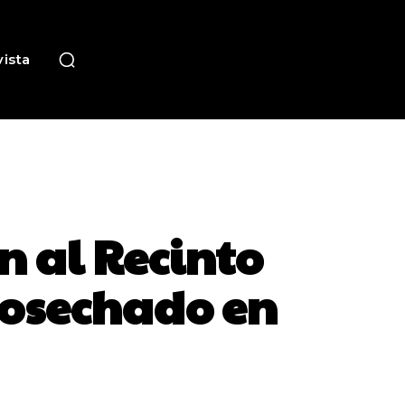
ista
n al Recinto
o cosechado en