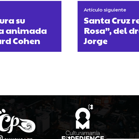
Artículo siguiente
ura su
Santa Cruz r
ula animada
Rosa”, del 
nard Cohen
Jorge