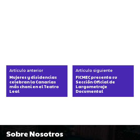
Artículo anterior
Artículo siguiente
Mujeres y disidencias
FICMEC presenta su
celebran la Canarias
Sección Oficial de
más choni en el Teatro
Largometraje
Leal
Documental
Sobre Nosotros