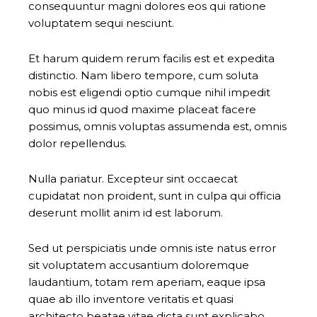
consequuntur magni dolores eos qui ratione
voluptatem sequi nesciunt.
Et harum quidem rerum facilis est et expedita
distinctio. Nam libero tempore, cum soluta
nobis est eligendi optio cumque nihil impedit
quo minus id quod maxime placeat facere
possimus, omnis voluptas assumenda est, omnis
dolor repellendus.
Nulla pariatur. Excepteur sint occaecat
cupidatat non proident, sunt in culpa qui officia
deserunt mollit anim id est laborum.
Sed ut perspiciatis unde omnis iste natus error
sit voluptatem accusantium doloremque
laudantium, totam rem aperiam, eaque ipsa
quae ab illo inventore veritatis et quasi
architecto beatae vitae dicta sunt explicabo.