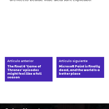
Artículo anterior
Artículo siguiente
The final 6 ‘Game of
Microsoft Paint is finally
Thrones’ episodes
dead, and the world Is a
might feel like a full
better place
season