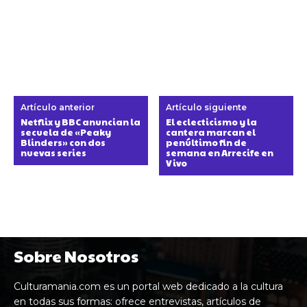
Artículo anterior
Artículo siguiente
Netflix y BBC anuncian la
El eclecticismo y la
secuela de «Peaky
cantera marcan el
Blinders» con dos
penúltimo fin de
nuevas series
semana en Arrecife en
Vivo
Sobre Nosotros
Culturamania.com es un portal web dedicado a la cultura
en todas sus formas: ofrece entrevistas, artículos de