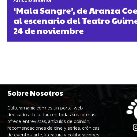
Artículo anterior
‘Mala Sangre’, de Aranza Coel
al escenario del Teatro Guime
24 de noviembre
Sobre Nosotros
Culturamania.com es un portal web
dedicado a la cultura en todas sus formas:
ofrece entrevistas, artículos de opinión,
recomendaciones de cine y series, crónicas
de eventos, arte, literatura y colaboraciones