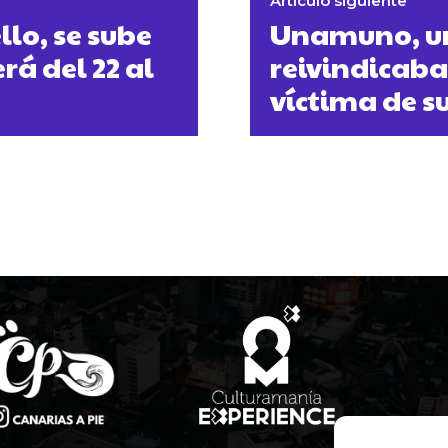
Artículo siguiente
lo, se sube
Unamuno, un
rá del 22 al
reivindicab
víctima de s