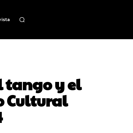
ista
l tango y el
o Cultural
4