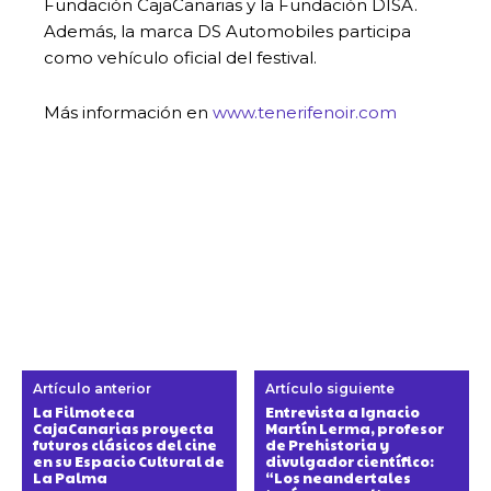
Fundación CajaCanarias y la Fundación DISA.
Además, la marca DS Automobiles participa
como vehículo oficial del festival.
Más información en
www.tenerifenoir.com
Artículo anterior
Artículo siguiente
La Filmoteca
Entrevista a Ignacio
CajaCanarias proyecta
Martín Lerma, profesor
futuros clásicos del cine
de Prehistoria y
en su Espacio Cultural de
divulgador científico:
La Palma
“Los neandertales