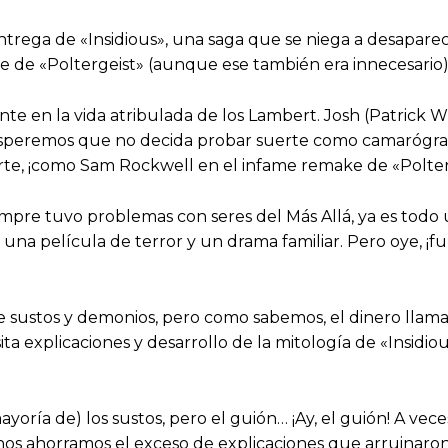
entrega de «Insidious», una saga que se niega a desapa
e de «Poltergeist» (aunque ese también era innecesario), 
e en la vida atribulada de los Lambert. Josh (Patrick W
esperemos que no decida probar suerte como camarógraf
rte, ¡como Sam Rockwell en el infame remake de «Polterg
mpre tuvo problemas con seres del Más Allá, ya es todo 
e una película de terror y un drama familiar. Pero oye
e sustos y demonios, pero como sabemos, el dinero llama
ita explicaciones y desarrollo de la mitología de «Insi
ayoría de) los sustos, pero el guión… ¡Ay, el guión! A vec
nos ahorramos el exceso de explicaciones que arruinaron