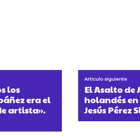
Artículo siguiente
s los
El Asalto de
báñez era el
holandés en 
e artista».
Jesús Pérez 