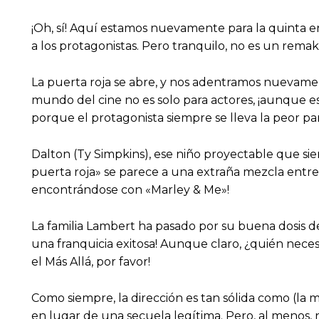
¡Oh, sí! Aquí estamos nuevamente para la quinta 
a los protagonistas. Pero tranquilo, no es un remak
La puerta roja se abre, y nos adentramos nuevament
mundo del cine no es solo para actores, ¡aunque 
porque el protagonista siempre se lleva la peor pa
Dalton (Ty Simpkins), ese niño proyectable que sie
puerta roja» se parece a una extraña mezcla entr
encontrándose con «Marley & Me»!
La familia Lambert ha pasado por su buena dosis d
una franquicia exitosa! Aunque claro, ¿quién neces
el Más Allá, por favor!
Como siempre, la dirección es tan sólida como (la m
en lugar de una secuela legítima. Pero, al menos, 