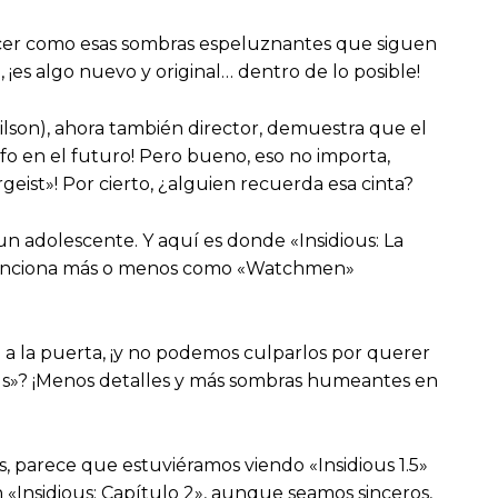
recer como esas sombras espeluznantes que siguen
¡es algo nuevo y original… dentro de lo posible!
ilson), ahora también director, demuestra que el
o en el futuro! Pero bueno, eso no importa,
eist»! Por cierto, ¿alguien recuerda esa cinta?
un adolescente. Y aquí es donde «Insidious: La
, ¡funciona más o menos como «Watchmen»
 a la puerta, ¡y no podemos culparlos por querer
dious»? ¡Menos detalles y más sombras humeantes en
es, parece que estuviéramos viendo «Insidious 1.5»
 «Insidious: Capítulo 2», aunque seamos sinceros,