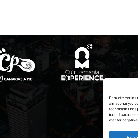
Para ofrecer las
almacenar y/o ac
tecnologías nos 
identificaciones 
afectar negativa
Acep