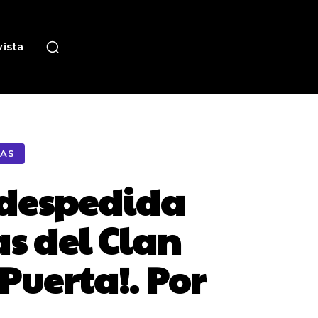
ista
CAS
a despedida
s del Clan
Puerta!. Por