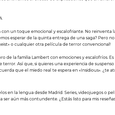
A
rá con un toque emocional y escalofriante. No reinventa
os esperar de la quinta entrega de una saga? Pero no t
ist» o cualquier otra película de terror convencional!
 libro de la familia Lambert con emociones y escalofríos. E
 terror. Así que, si quieres una experiencia de suspenso g
uerda que el miedo real te espera en «Insidious». ¿te atr
elos en la lengua desde Madrid. Series, videojuegos o pelí
 a ser aún más contundente. ¿Estás listo para mis reseña