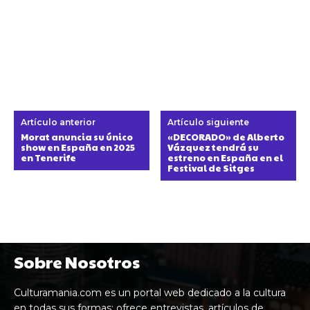
Artículo anterior
Artículo siguiente
Morat anuncia su único
«DECORADO» de Alberto
show en España en 2025
Vázquez tendrá su
en Tenerife
estreno en España en el
Festival de Sitges
Sobre Nosotros
Culturamania.com es un portal web dedicado a la cultura
en todas sus formas: ofrece entrevistas, artículos de