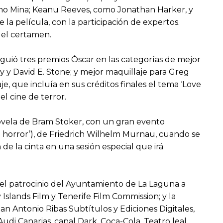
mo Mina; Keanu Reeves, como Jonathan Harker, y
la película, con la participación de expertos.
del certamen.
iguió tres premios Óscar en las categorías de mejor
hy y David E. Stone; y mejor maquillaje para Greg
 que incluía en sus créditos finales el tema ‘Love
l cine de terror.
 novela de Bram Stoker, con un gran evento
el horror’), de Friedrich Wilhelm Murnau, cuando se
de la cinta en una sesión especial que irá
n el patrocinio del Ayuntamiento de La Laguna a
 Islands Film y Tenerife Film Commission; y la
n Antonio Ribas Subtítulos y Ediciones Digitales,
i Canarias, canal Dark, Coca-Cola, Teatro leal,