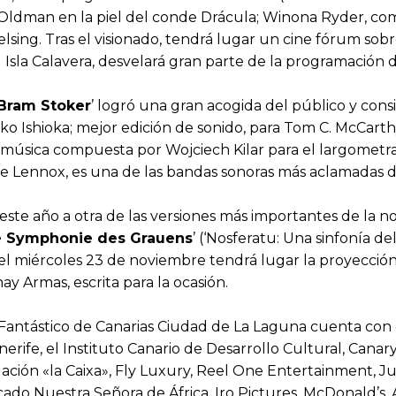
Oldman en la piel del conde Drácula; Winona Ryder, co
ing. Tras el visionado, tendrá lugar un cine fórum sobre 
l Isla Calavera, desvelará gran parte de la programación 
 Bram Stoker
’ logró una gran acogida del público y cons
iko Ishioka; mejor edición de sonido, para Tom C. McCart
ica compuesta por Wojciech Kilar para el largometraje,
nie Lennox, es una de las bandas sonoras más aclamadas de
 este año a otra de las versiones más importantes de la
ne Symphonie des Grauens
’ (‘Nosferatu: Una sinfonía d
el miércoles 23 de noviembre tendrá lugar la proyección 
 Armas, escrita para la ocasión.
ine Fantástico de Canarias Ciudad de La Laguna cuenta co
nerife, el Instituto Canario de Desarrollo Cultural, Canary
ción «la Caixa», Fly Luxury, Reel One Entertainment, Jua
 Nuestra Señora de África, Iro Pictures, McDonald’s, Aud