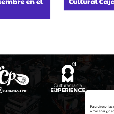
iembre en el
Cultural Caj
Para ofrecer las
almacenar y/o ac