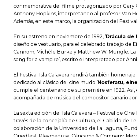
conmemorativa del filme protagonizado por Gary 
Anthony Hopkins, interpretando al profesor Van Hels
Además, en este marco, la organización del Festiva
En su estreno en noviembre de 1992, ‘
Drácula de
diseño de vestuario, para el celebrado trabajo de E
Cannom, Michèle Burke y Matthew W. Mungle. La mús
song for a vampire’, escrito e interpretado por An
El Festival Isla Calavera rendirá también homenaje
dedicado al clásico del cine mudo ‘
Nosferatu, ei
cumple el centenario de su première en 1922. Así, 
acompañada de música del compositor canario Jonay
La sexta edición del Isla Calavera – Festival de C
través de la concejalía de Cultura, el Cabildo de Te
colaboración de la Universidad de La Laguna, Funda
Cinedfest, Playmedusa, Cáncamo & Company, Mercado