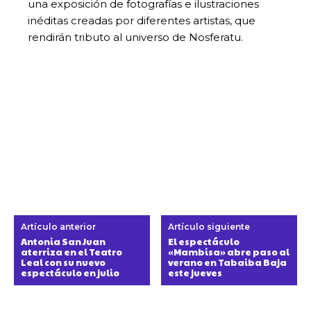
una exposición de fotografías e ilustraciones
inéditas creadas por diferentes artistas, que
rendirán tributo al universo de Nosferatu.
Artículo anterior
Artículo siguiente
Antonia San Juan
El espectáculo
aterriza en el Teatro
«Mambisa» abre paso al
Leal con su nuevo
verano en Tabaiba Baja
espectáculo en julio
este jueves