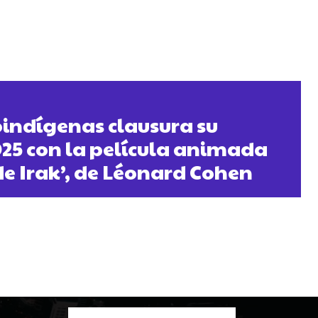
indígenas clausura su
025 con la película animada
de Irak’, de Léonard Cohen