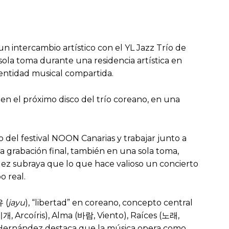
 un intercambio artístico con el YL Jazz Trío de
ola toma durante una residencia artística en
dentidad musical compartida.
o en el próximo disco del trío coreano, en una
 del festival NOON Canarias y trabajar junto a
 la grabación final, también en una sola toma,
ández subraya que lo que hace valioso un concierto
o real.
유 (
jayu
), “libertad” en coreano, concepto central
, Arcoíris), Alma (바람, Viento), Raíces (노래,
 Hernández destaca que la música opera como