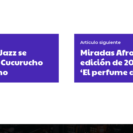
Artículo siguiente
Jazz se
Miradas Afro
e Cucurucho
edición de 2
no
‘El perfume 