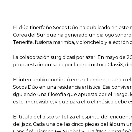
El dúo tinerfeño Socos Dúo ha publicado en este
Corea del Sur que ha generado un diálogo sonoro e
Tenerife, fusiona marimba, violonchelo y electróni
La colaboración surgió casi por azar. En mayo de 20
propuesta impulsada por la productora ClassiX, diri
El intercambio continuó en septiembre, cuando el t
Socos Dúo en una residencia artística. Esa convivenc
siguiendo una filosofía que apuesta por el riesgo, 
es lo imprevisible, y que para ello el músico debe 
El título del disco sintetiza el espíritu del encuent
del jazz. Cada una de las cinco piezas del álbum 
Canción), Tiempo (꿈, Sueño) y Luz (마음, Corazón