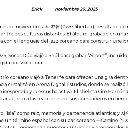
Erick
noviembre 29, 2025
 mes de noviembre
Isla
자유
(
Jayu
, libertad), resultado de
ntre dos culturas distantes. El álbum, grabado en una s
ca con el lenguaje del jazz coreano para construir una i
25, Socos Dúo viajó a Seúl para grabar “Airport”, incluid
gida por Viola Lora.
río coreano viajó a Tenerife para ofrecer una gira dentro
ia cristalizó en Arena Digital Estudios, donde se realizó
lo inesperado y la escucha activa. El chelista Ciro Hern
estar abierto a las reacciones de sus compañeros en tiemp
ro: “isla” como raíz, memoria y pertenencia atlántica; y 자
une un término español con su par coreano —Camino (무지개
/Mente)— generando puentes culturales y emocionales.