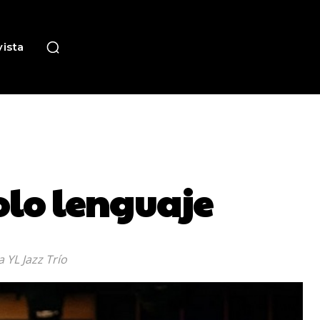
ista
solo lenguaje
 YL Jazz Trío