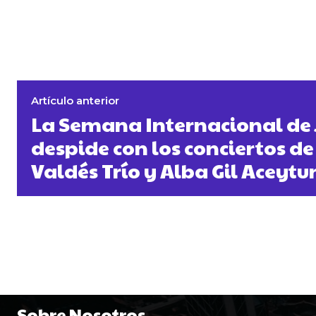
Artículo anterior
La Semana Internacional de 
despide con los conciertos d
Valdés Trío y Alba Gil Aceytu
Sobre Nosotros