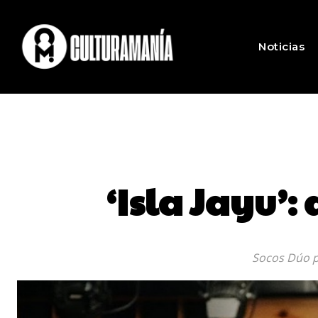
Noticias
‘Isla Jayu’:
Socos Dúo pr