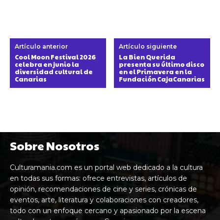
Artículo anterior
Artículo siguiente
Cool Moon Festival 2026
La Bien Querida
celebra en junio la
presenta su último disco
diversidad cultural de
en el Primavera en la
Canarias
Fundación CajaCanarias
Sobre Nosotros
Culturamania.com es un portal web dedicado a la cultura
en todas sus formas: ofrece entrevistas, artículos de
opinión, recomendaciones de cine y series, crónicas de
eventos, arte, literatura y colaboraciones con creadores,
todo con un enfoque cercano y apasionado por la escena