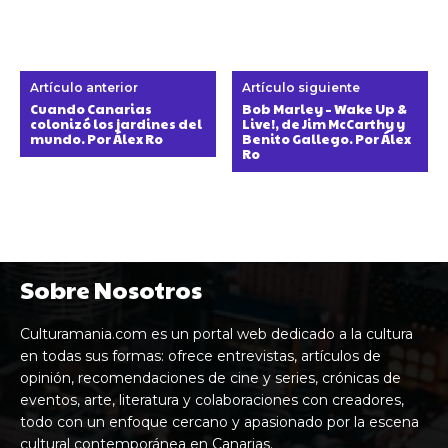
Artículo anterior
Artículo siguiente
Cuando Canarias
Bob Marley – Wake Up &
colonizó los jardines del
Live!, de Jim McCarthy y
mundo. Por Álex Ro
Benito Gallego. Por Álex
Ro
Sobre Nosotros
Culturamania.com es un portal web dedicado a la cultura
en todas sus formas: ofrece entrevistas, artículos de
opinión, recomendaciones de cine y series, crónicas de
eventos, arte, literatura y colaboraciones con creadores,
todo con un enfoque cercano y apasionado por la escena
cultural contemporánea en Canarias.