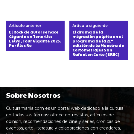
Artículo anterior
Artículo siguiente
El Rock de autor se hace
El drama de la
Gigante en Tenerife:
migración palpita en el
Leiva, Tour Gigante 2025.
programa de la 21º
Por Álex Ro
edición de la Muestra de
Cortometrajes San
Rafael en Corto (SREC)
Sobre Nosotros
Culturamania.com es un portal web dedicado a la cultura
en todas sus formas: ofrece entrevistas, artículos de
opinión, recomendaciones de cine y series, crónicas de
eventos, arte, literatura y colaboraciones con creadores,