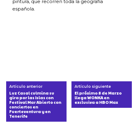
pintura, que recorren toda la geografía
española.
Artículo anterior
Artículo siguiente
Luz Casal culmina su
El próximo 8 de Marzo
gira por las Islas con
llega WONKA en
Festival Mar Abierto con
exclusiva a HBO Max
conciertos en
Fuerteventura y en
Tenerife