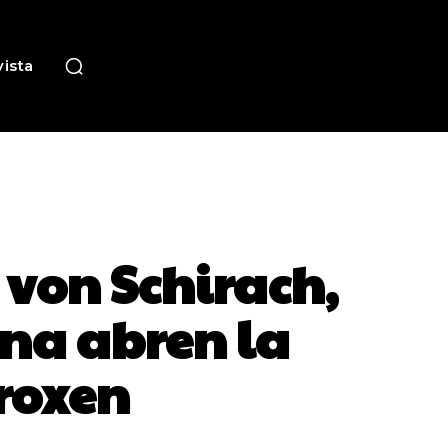
ista
 von Schirach,
ina abren la
roxen