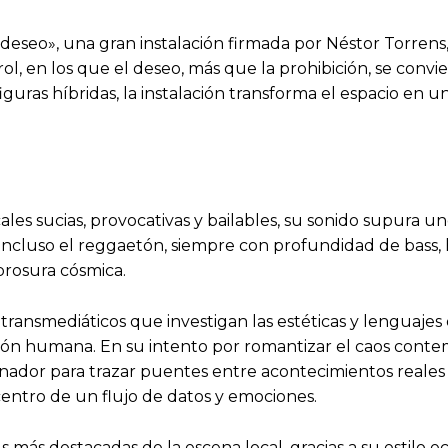
y deseo», una gran instalación firmada por Néstor Torrens,
l, en los que el deseo, más que la prohibición, se convier
guras híbridas, la instalación transforma el espacio en u
les sucias, provocativas y bailables, su sonido supura un
 incluso el reggaetón, siempre con profundidad de bass,
brosura cósmica.
transmediáticos que investigan las estéticas y lenguajes d
epción humana. En su intento por romantizar el caos con
ador para trazar puentes entre acontecimientos reales 
 centro de un flujo de datos y emociones.
Js más destacadas de la escena local, gracias a su estilo