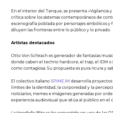
En el interior del Tanque, se presenta «Vigilancia 
crítica sobre los sistemas contemporáneos de contro
escenografía poblada por personajes simbólicos y fi
diluyen las fronteras entre lo público y lo privado.
Artistas destacados
Otto Von Schirach es generador de fantasías musica
donde caben el techno hardcore, el trap, el IDM o
como contagiosa. Su propuesta es pura ricura y sa
El colectivo italiano
SPIME.IM
desarrolla proyectos 
límites de la identidad, la corporeidad y la perc
noticiarios, memes e imágenes generadas por orden
experiencia audiovisual que sitúa al público en el
La tinerfeña Bliss se ha convertido en una de las D