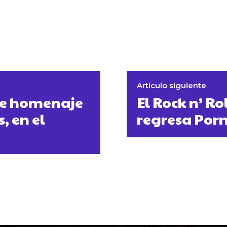
Artículo siguiente
nde homenaje
El Rock n’ Rol
, en el
regresa Por