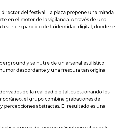
 director del festival. La pieza propone una mirada
te en el motor de la vigilancia. A través de una
n teatro expandido de la identidad digital, donde se
derground y se nutre de un arsenal estilístico
 humor desbordante y una frescura tan original
erivados de la realidad digital, cuestionando los
temporáneo, el grupo combina grabaciones de
y percepciones abstractas. El resultado es una
 ecléctico que va del perreo más intenso al phonk