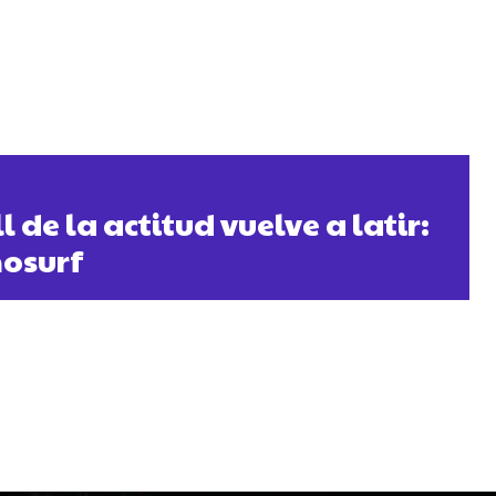
l de la actitud vuelve a latir:
nosurf