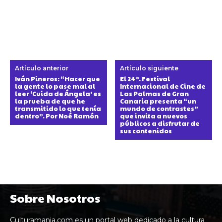
Artículo anterior
Artículo siguiente
Iván Pineros: “Hacer que
El 24º. Festival
la gente lo pase mal al
Internacional de Cine de
leer ‘Cuida de Ángela’ es
Las Palmas de Gran
la prueba de que he
Canaria presenta “un
transmitido lo que tenía
mundo de contrastes”
dentro”. Por Noé Ramón
que invita a nuevos
públicos a disfrutar de
sus contenidos
Sobre Nosotros
Culturamania.com es un portal web dedicado a la cultura