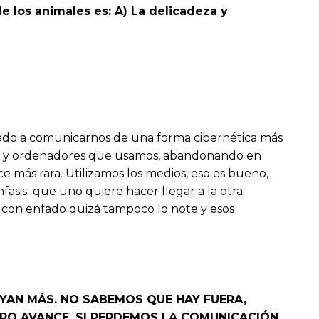
 los animales es: A) La delicadeza y
bitrariedad del ismo.”
tado a comunicarnos de una forma cibernética más
iles y ordenadores que usamos, abandonando en
 más rara. Utilizamos los medios, eso es bueno,
asis que uno quiere hacer llegar a la otra
n con enfado quizá tampoco lo note y esos
AN MÁS. NO SABEMOS QUE HAY FUERA,
RO AVANCE. SI PERDEMOS LA COMUNICACIÓN