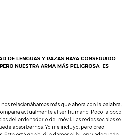
AD DE LENGUAS Y RAZAS HAYA CONSEGUIDO
, PERO NUESTRA ARMA MÁS PELIGROSA ES
os nos relacionábamos más que ahora con la palabra,
e acompaña actualmente al ser humano. Poco a poco
as del ordenador o del móvil. Las redes sociales se
uede absorbernos. Yo me incluyo, pero creo
s. Esto está genial si le damos el buen y adecuado