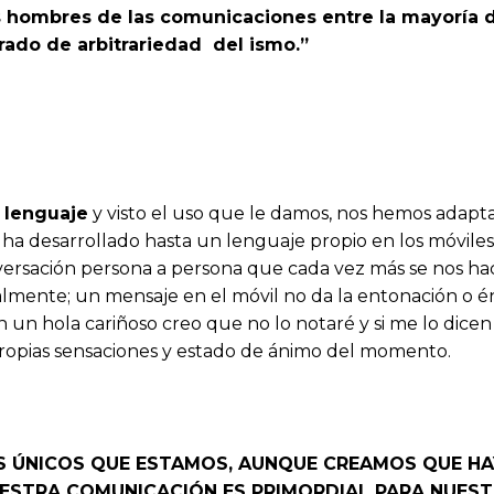
 hombres de las comunicaciones entre la mayoría de
izado y B) El alto grado de ar
lenguaje
y visto el uso que le damos, nos hemos adap
se ha desarrollado hasta un lenguaje propio en los móv
versación persona a persona que cada vez más se nos hace
mente; un mensaje en el móvil no da la entonación o énf
n un hola cariñoso creo que no lo notaré y si me lo dice
propias sensaciones y estado de ánimo del momento.
 ÚNICOS QUE ESTAMOS, AUNQUE CREAMOS QUE HAY
ESTRA COMUNICACIÓN ES PRIMORDIAL PARA NUEST