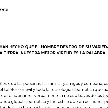
DER.
 HAN HECHO QUE EL HOMBRE DENTRO DE SU VARIED
 TIERRA. NUESTRA MEJOR VIRTUD ES LA PALABRA
años, que las personas, las familias y amigos y compañer
, el teléfono móvil y toda la tecnología cibernética qu
e relacionarnos verbalmente si no es a través de las tecl
do global cibernético y fantástico que en ocasiones p
dería ya la vida y las relaciones sin todos estos avance