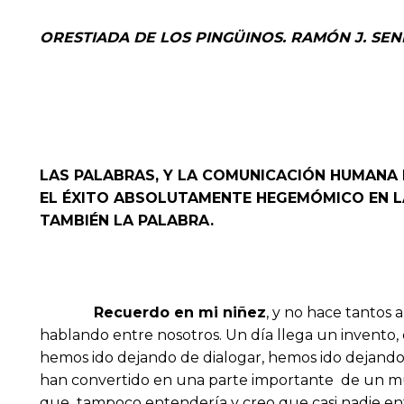
ORESTIADA DE LOS PINGÜINOS. RAMÓN J. SEN
LAS PALABRAS, Y LA COMUNICACIÓN HUMANA
EL ÉXITO ABSOLUTAMENTE HEGEMÓMICO EN LA
TAMBIÉN LA PALABRA.
Recuerdo en mi niñez
, y no hace tantos 
hablando entre nosotros. Un día llega un invento
hemos ido dejando de dialogar, hemos ido dejando d
han convertido en una parte importante de un mun
que tampoco entendería y creo que casi nadie enten