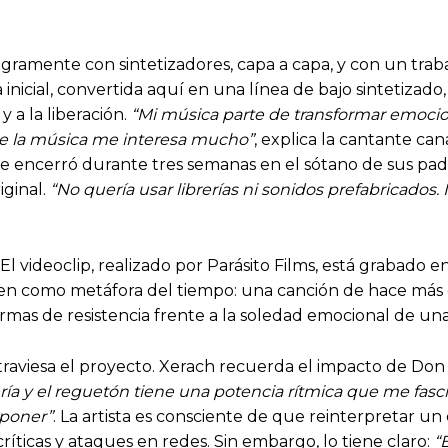
gramente con sintetizadores, capa a capa, y con un trab
a inicial, convertida aquí en una línea de bajo sintetiza
 a la liberación.
“Mi música parte de transformar emociones
uce la música me interesa mucho”
, explica la cantante ca
a se encerró durante tres semanas en el sótano de sus pa
iginal.
“No quería usar librerías ni sonidos prefabricados.
l videoclip, realizado por Parásito Films, está grabado 
agen como metáfora del tiempo: una canción de hace más 
rmas de resistencia frente a la soledad emocional de un
traviesa el proyecto. Xerach recuerda el impacto de Don
ría y el reguetón tiene una potencia rítmica que me fasc
mponer”
. La artista es consciente de que reinterpretar 
íticas y ataques en redes. Sin embargo, lo tiene claro:
“