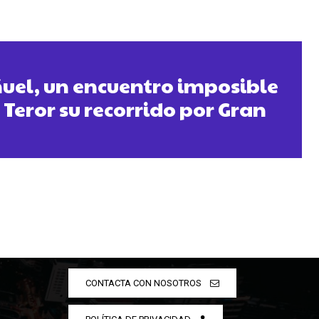
uel, un encuentro imposible
 Teror su recorrido por Gran
CONTACTA CON NOSOTROS