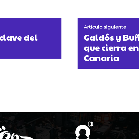
Artículo siguiente
clave del
Galdós y Buñ
que cierra en
Canaria