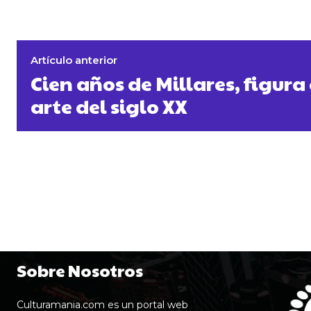
Artículo anterior
Cien años de Millares, figura 
arte del siglo XX
Sobre Nosotros
Culturamania.com es un portal web