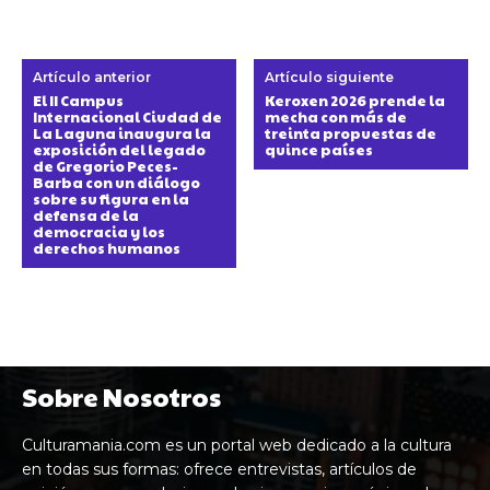
Artículo anterior
Artículo siguiente
El II Campus
Keroxen 2026 prende la
Internacional Ciudad de
mecha con más de
La Laguna inaugura la
treinta propuestas de
exposición del legado
quince países
de Gregorio Peces-
Barba con un diálogo
sobre su figura en la
defensa de la
democracia y los
derechos humanos
Sobre Nosotros
Culturamania.com es un portal web dedicado a la cultura
en todas sus formas: ofrece entrevistas, artículos de