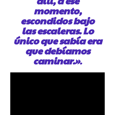
allí, a ese
momento,
escondidos bajo
las escaleras. Lo
único que sabía era
que debíamos
caminar.
»
.