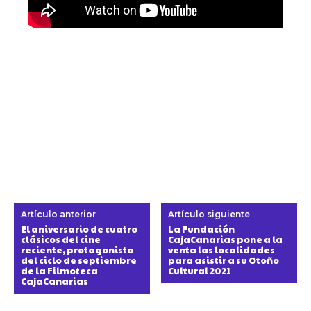
Artículo anterior
Artículo siguiente
El aniversario de cuatro
La Fundación
clásicos del cine
CajaCanarias pone a la
reciente, protagonista
venta las localidades
del ciclo de septiembre
para asistir a su Otoño
de la Filmoteca
Cultural 2021
CajaCanarias