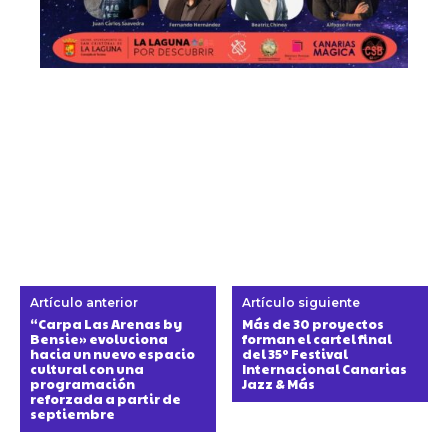
Artículo anterior
Artículo siguiente
“Carpa Las Arenas by
Más de 30 proyectos
Bensie» evoluciona
forman el cartel final
hacia un nuevo espacio
del 35º Festival
cultural con una
Internacional Canarias
programación
Jazz & Más
reforzada a partir de
septiembre