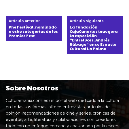
Artículo anterior
Artículo siguiente
Phe Festival, nominado
La Fundación
a ocho categorías de los
CajaCanarias inaugura
Premios Fest
la exposición
“Entreluces. Andrés
Rábago” en su Espacio
Cultural La Palma
Sobre Nosotros
Culturamania.com es un portal web dedicado a la cultura
en todas sus formas: ofrece entrevistas, artículos de
opinión, recomendaciones de cine y series, crónicas de
eventos, arte, literatura y colaboraciones con creadores,
todo con un enfoque cercano y apasionado por la escena