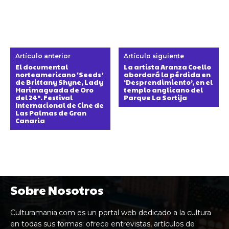
Artículo anterior
Artículo siguiente
El documental
La artista Aranza Coello
norteamericano ‘Seeds’
abordará la pérdida en
de Brittany Shyne, Lady
‘Desprendimiento’, en el
Harimaguada de Oro
templo anglicano del
del 24º. Festival
Parque La Sortija
Internacional de Cine de
Las Palmas de Gran
Canaria
Sobre Nosotros
Culturamania.com es un portal web dedicado a la cultura
en todas sus formas: ofrece entrevistas, artículos de