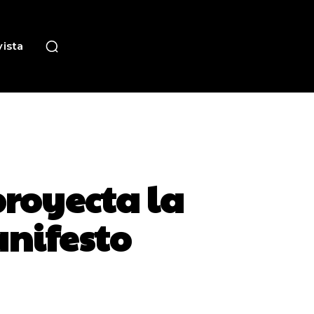
ista
royecta la
anifesto