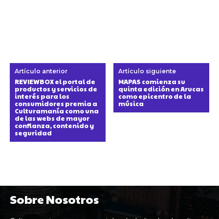
Artículo anterior
Artículo siguiente
REVIEWBOX el portal de
MAPAS comienza su
productos y servicios de
quinta edición en Arucas
interés para los
como epicentro de la
consumidores premia a
música
Culturamanía como una
de las webs de mayor
confianza, contenido y
seguridad
Sobre Nosotros