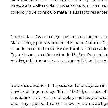
Meaza Ashenafi ha creado una red de ayuda a muje
parte de la Policía y del Gobierno pero, aun así, s
colegio y que consiguió matar a sus raptores antes 
Nominada al Oscar a mejor película extranjera y co
Mauritania, y podrá verse en el Espacio Cultural Ca
cuando la ciudad maliense de Tombuctú ha caído en
Toya e Issam, un niño pastor de 12 años. Pero en l
música, reír, fumar e incluso jugar al fútbol. Las 
Siete días después, El Espacio Cultural CajaCanaria
través del largometraje “Efraín” (2015), un chico 
trasladarse a vivir con su abuela y sus tíos; y una
una mujer periodista de un show nocturno de Egipt