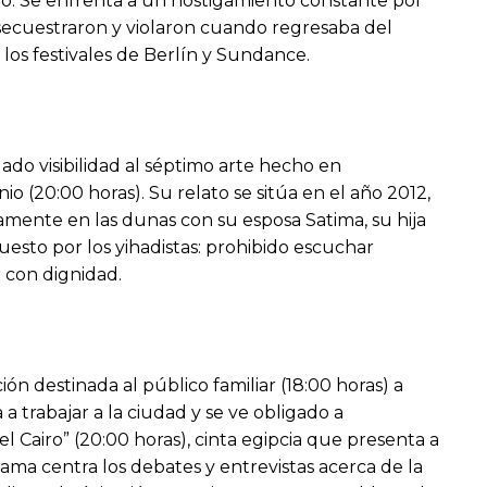
o. Se enfrenta a un hostigamiento constante por
e secuestraron y violaron cuando regresaba del
 los festivales de Berlín y Sundance.
ado visibilidad al séptimo arte hecho en
o (20:00 horas). Su relato se sitúa en el año 2012,
mente en las dunas con su esposa Satima, su hija
uesto por los yihadistas: prohibido escuchar
r con dignidad.
ón destinada al público familiar (18:00 horas) a
 trabajar a la ciudad y se ve obligado a
l Cairo” (20:00 horas), cinta egipcia que presenta a
ma centra los debates y entrevistas acerca de la