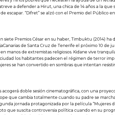
res y niños pobres que necesiten la ayuda de un letrad
e atreve a defender a Hirut, una chica de 14 años a la qu
de escapar. “Difret” se alzó con el Premio del Público en
n siete Premios César en su haber, Timbuktu (2014) ha d
jaCanarias de Santa Cruz de Tenerife el próximo 10 de juni
 manos de extremistas religiosos. Kidane vive tranquila
a ciudad los habitantes padecen el régimen de terror imp
mujeres se han convertido en sombras que intentan resisti
s acogerá doble sesión cinematográfica, con una proyecci
etíope que cambia totalmente cuando su padre se marcha a
 segunda jornada protagonizada por la película “Mujeres de
o que suscita controversia política cuando en su progra