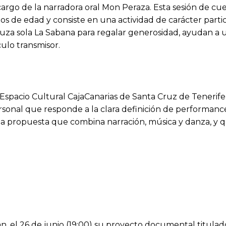
 a cargo de la narradora oral Mon Peraza. Esta sesión de 
ños de edad y consiste en una actividad de carácter partic
za sola La Sabana para regalar generosidad, ayudan a un
culo transmisor.
 Espacio Cultural CajaCanarias de Santa Cruz de Tenerife
rsonal que responde a la clara definición de performance
na propuesta que combina narración, música y danza, y q
, el 26 de junio (19:00) su proyecto documental titulad