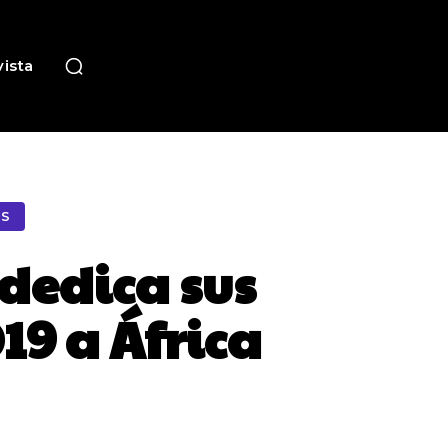
ista
AS
dedica sus
19 a África