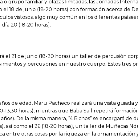
o grupo familiar y plazas limitadas, las Jornadas Intern
el 18 de junio (18-20 horas) con formación acerca de De
ículos vistosos, algo muy común en los diferentes países 
l día 20 (18-20 horas).
lará el 21 de junio (18-20 horas) un taller de percusión c
ovimientos y percusiones en nuestro cuerpo. Estos tres pr
os de edad, Maru Pacheco realizará una visita guiada y ta
0-13,30 horas), mientras que Baba Sall repetirá formación 
6 años). De la misma manera, “4 Bichos” se encargará de de
s), así como el 26 (18-20 horas), un taller de Muñecas Nde
ca entre otras cosas por la riqueza en la ornamentación y