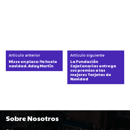
Artículo anterior
Artículo siguiente
Misse en place: Ya huele
La Fundación
navidad. Aday Martín
CajaCanarias entrega
sus premios a las
mejores Tarjetas de
Navidad
Sobre Nosotros