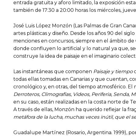
entrada gratuita y aforo limitado, la exposición esta
también de 17:30 a 20:00 horas los miércoles, juev
José Luis López Monzón (Las Palmas de Gran Canari
artes plásticas y diseño. Desde los años 90 del sig
menciones en concursos, siempre en el ámbito de Can
donde confluyen lo artificial y lo natural ya que, s
construye la idea de paisaje en el imaginario colect
Las instantáneas que componen
Paisaje y tiempo
todas ellas tomadas en Canarias y que cuentan, co
cronológico y, en otras, del tiempo atmosférico. E
Derroteros, Climografías, Videos, Periferia, Senda, 
en su caso, están realizadas en la costa norte de 
A través de ellas, Monzón ha querido reflejar la fra
metáfora de la lucha, muchas veces inútil, que el se
Guadalupe Martínez (Rosario, Argentina. 1999), por