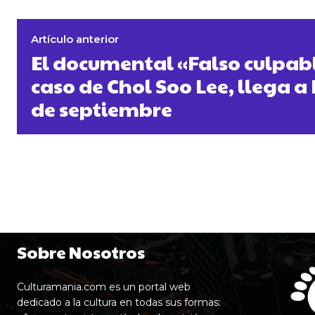
Artículo anterior
El documental «Falso culpabl
caso de Chol Soo Lee, llega a 
de septiembre
Sobre Nosotros
Culturamania.com es un portal web
dedicado a la cultura en todas sus formas: