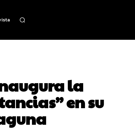
ista
inaugura la
tancias” en su
Laguna