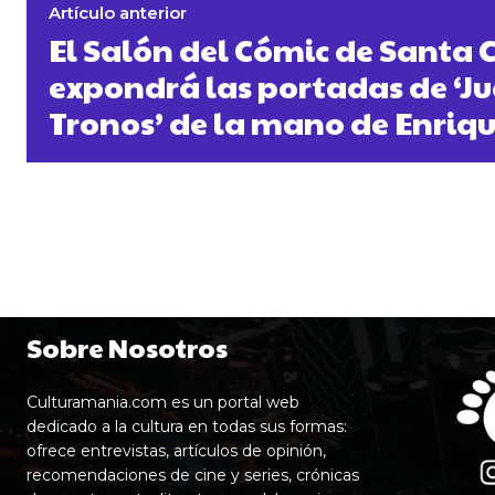
Artículo anterior
El Salón del Cómic de Santa 
expondrá las portadas de ‘J
Tronos’ de la mano de Enriq
Sobre Nosotros
Culturamania.com es un portal web
dedicado a la cultura en todas sus formas:
ofrece entrevistas, artículos de opinión,
recomendaciones de cine y series, crónicas