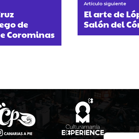
Artículo siguiente
Cruz
El arte de Ló
uego de
Salón del Có
ue Corominas