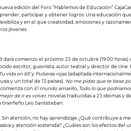
 nueva edición del Foro “Hablemos de Educación” CajaCa
prender, participar y obtener logros. Una educación que
 flexibiliza y en el que creatividad, emociones y razon
ros jóvenes.
dará comienzo el próximo 23 de octubre (19:00 horas) co
cido escritor, guionista, autor teatral y director de cine.
Tu vida en 65′
y
Pulseras rojas
(adaptada internacionalme
sia y un total de 13 países).
No me pidas que te bese po
r comienza con
El mundo amarillo
,
Todo lo que podríamos 
mejor de ir es volver
, novelas traducidas a 23 idiomas y 
a tinerfeño Leo Santisteban.
ión. Sin atención, no hay aprendizaje ¿Qué contribuye a 
pasiva y atención sostenida? ¿Cuáles son los efectos del