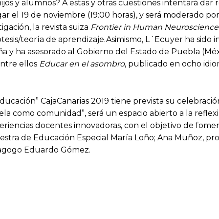
os y alumnos? A estas y otras cuestiones intentará dar 
 el 19 de noviembre (19:00 horas), y será moderado por 
gación, la revista suiza
Frontier in Human Neuroscience
ótesis/teoría de aprendizaje.Asimismo, L´Ecuyer ha sido
 y ha asesorado al Gobierno del Estado de Puebla (Méxi
entre ellos
Educar en el asombro
, publicado en ocho idio
ducación” CajaCanarias 2019 tiene prevista su celebració
uela como comunidad”, será un espacio abierto a la reflexi
eriencias docentes innovadoras, con el objetivo de fom
estra de Educación Especial María Loño; Ana Muñoz, pro
edagogo Eduardo Gómez.