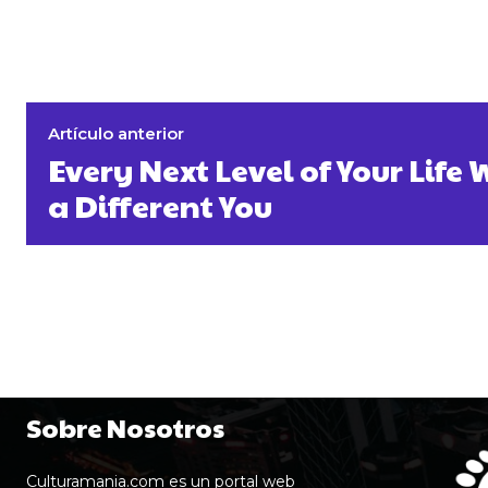
Artículo anterior
Every Next Level of Your Lif
a Different You
Sobre Nosotros
Culturamania.com es un portal web