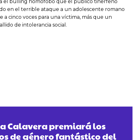
tra el bulling homófobo que el público tinerfeño
irado en el terrible ataque a un adolescente romano
e a cinco voces para una víctima, más que un
llido de intolerancia social.
sla Calavera premiará los
os de género fantástico del