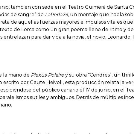
junio, también con sede en el Teatro Guimerá de Santa 
Bodas de sangre” de
LaPerla29,
un montaje que habla sobre
trata de aquellas fuerzas mayores e impulsos vitales que
texto de Lorca como un gran poema lleno de ritmo y de 
as entrelazan para dar vida a la novia, el novio, Leonardo
de la mano de
Plexus Polaire
y su obra “Cendres”, un thril
 escrito por Gaute Heivoll, esta producción relata la v
espidiéndose del público canario el 17 de junio, en el T
paralelismos sutiles y ambiguos. Detrás de múltiples inc
mano.