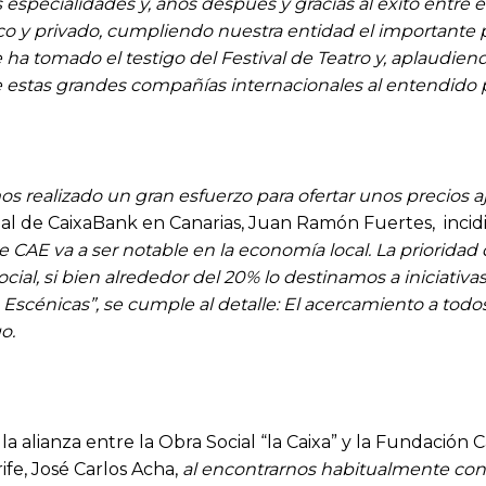
specialidades y, años después y gracias al éxito entre el 
ico y privado, cumpliendo nuestra entidad el importante 
a tomado el testigo del Festival de Teatro y, aplaudiend
de estas grandes compañías internacionales al entendido 
s realizado un gran esfuerzo para ofertar unos precios a
orial de CaixaBank en Canarias, Juan Ramón Fuertes, incid
 CAE va a ser notable en la economía local. La prioridad 
al, si bien alrededor del 20% lo destinamos a iniciativas 
 Escénicas”, se cumple al detalle: El acercamiento a todos 
o.
la alianza entre la Obra Social “la Caixa” y la Fundación 
fe, José Carlos Acha,
al encontrarnos habitualmente con