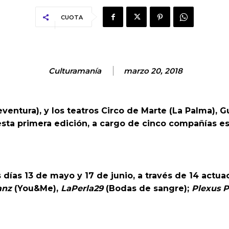
CUOTA
Culturamanía
marzo 20, 2018
entura), y los teatros Circo de Marte (La Palma), G
sta primera edición, a cargo de cinco compañías esc
os días 13 de mayo y 17 de junio, a través de 14 act
anz
(You&Me),
LaPerla29
(Bodas de sangre);
Plexus P