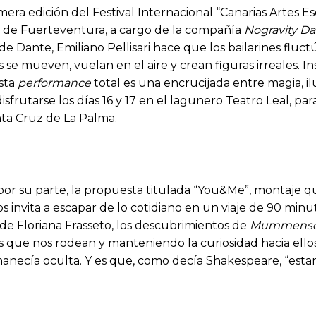
era edición del Festival Internacional “Canarias Artes Es
os de Fuerteventura, a cargo de la compañía
Nogravity D
de Dante, Emiliano Pellisari hace que los bailarines fluc
nes se mueven, vuelan en el aire y crean figuras irreales. I
esta
performance
total es una encrucijada entre magia, il
disfrutarse los días 16 y 17 en el lagunero Teatro Leal, p
nta Cruz de La Palma.
 por su parte, la propuesta titulada “You&Me”, montaje q
s invita a escapar de lo cotidiano en un viaje de 90 minut
ca de Floriana Frasseto, los descubrimientos de
Mummensc
 que nos rodean y manteniendo la curiosidad hacia ellos
necía oculta. Y es que, como decía Shakespeare, “esta