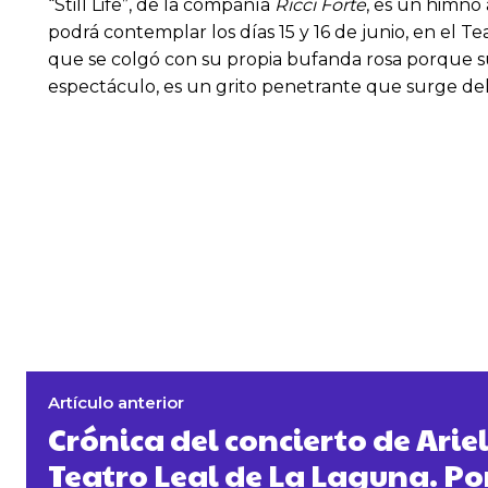
“Still Life”, de la compañía
Ricci Forte
, es un himno 
podrá contemplar los días 15 y 16 de junio, en el T
que se colgó con su propia bufanda rosa porque su
espectáculo, es un grito penetrante que surge de
Artículo anterior
Crónica del concierto de Ariel
Teatro Leal de La Laguna. Po