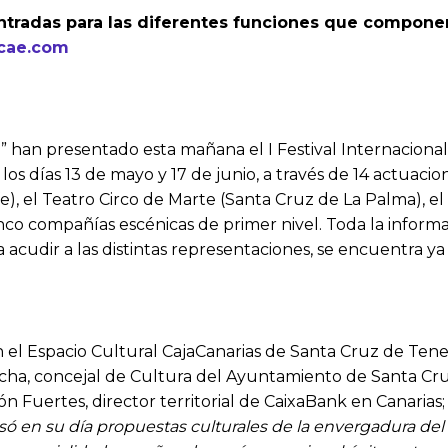
entradas para las diferentes funciones que compone
lcae.com
a” han presentado esta mañana el I Festival Internacional
s días 13 de mayo y 17 de junio, a través de 14 actuacione
e), el Teatro Circo de Marte (Santa Cruz de La Palma), e
 cinco compañías escénicas de primer nivel. Toda la infor
a acudir a las distintas representaciones, se encuentra ya
 el Espacio Cultural CajaCanarias de Santa Cruz de Tene
os Acha, concejal de Cultura del Ayuntamiento de Santa C
uertes, director territorial de CaixaBank en Canarias;
ó en su día propuestas culturales de la envergadura del F