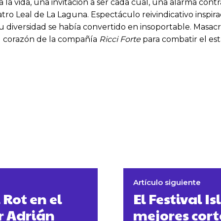
a la vida, una invitación a ser cada cual, una alarma con
eatro Leal de La Laguna. Espectáculo reivindicativo insp
 diversidad se había convertido en insoportable. Masacr
l corazón de la compañía
Ricci Forte
para combatir el esta
Artículo siguiente
 Rot en el
El Festival I
r Adrián
mejores cort