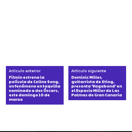
Artículo anterior
Artículo siguiente
Filmin estrena la
Dominic Miller,
película de Celine Song,
guitarrista de Sting,
un fenómeno en taquilla
presenta ‘Vagabond’ en
nominado a dos Óscars,
el Espacio Miller de Las
este domingo 10 de
Palmas de Gran Canaria
marzo