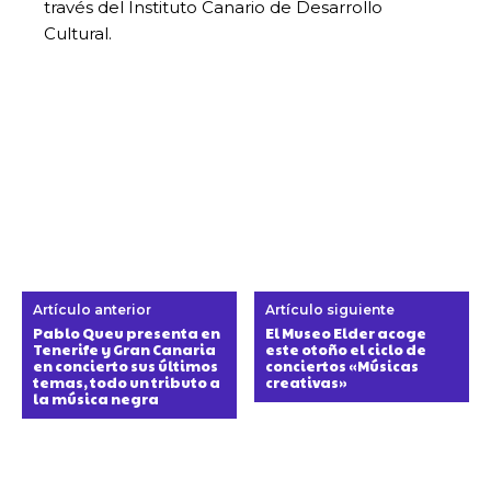
través del Instituto Canario de Desarrollo
Cultural.
Artículo anterior
Artículo siguiente
Pablo Queu presenta en
El Museo Elder acoge
Tenerife y Gran Canaria
este otoño el ciclo de
en concierto sus últimos
conciertos «Músicas
temas, todo un tributo a
creativas»
la música negra