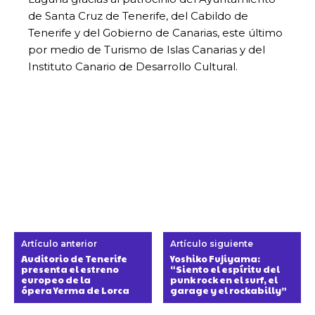
de Santa Cruz de Tenerife, del Cabildo de
Tenerife y del Gobierno de Canarias, este último
por medio de Turismo de Islas Canarias y del
Instituto Canario de Desarrollo Cultural.
Artículo anterior
Artículo siguiente
Auditorio de Tenerife
Yoshiko Fujiyama:
presenta el estreno
“Siento el espíritu del
europeo de la
punk rock en el surf, el
ópera Yerma de Lorca
garage y el rockabilly”