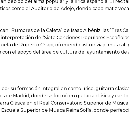
bebido del alma popular y la lírica española. El recital i
ústicos como el Auditorio de Adeje, donde cada matiz voca
an “Rumores de la Caleta” de Isaac Albéniz, las “Tres C
 la interpretación de “Siete Canciones Populares Español
ela de Ruperto Chapi, ofreciendo así un viaje musical qu
ra con el apoyo del área de cultura del ayuntamiento de 
r su formación integral en canto lírico, guitarra clásica,
les de Madrid, donde se formó en guitarra clásica y canto 
arra Clásica en el Real Conservatorio Superior de Músic
 la Escuela Superior de Música Reina Sofía, donde perfec