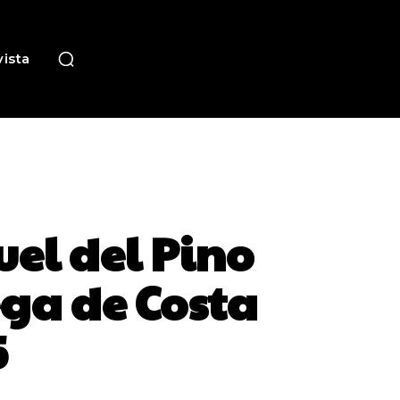
ista
uel del Pino
ga de Costa
5