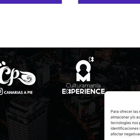
Para ofrecer las
almacenar y/o ac
tecnologías nos 
identificaciones 
afectar negativa