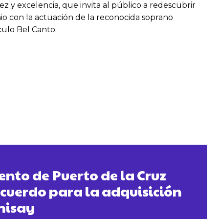
z y excelencia, que invita al público a redescubrir
unio con la actuación de la reconocida soprano
culo Bel Canto.
nto de Puerto de la Cruz
cuerdo para la adquisición
misay