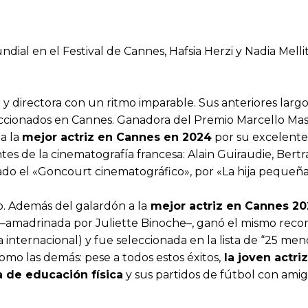
al en el Festival de Cannes, Hafsia Herzi y Nadia Mellit
y directora con un ritmo imparable. Sus anteriores lar
eccionados en Cannes. Ganadora del Premio Marcello Mast
a la
mejor actriz en Cannes en 2024
por su excelente 
ntes de la cinematografía francesa: Alain Guiraudie, Be
rado el «Goncourt cinematográfico», por «La hija pequeñ
ño. Además del galardón a la
mejor actriz en Cannes 20
–amadrinada por Juliette Binoche–, ganó el mismo reco
internacional) y fue seleccionada en la lista de “25 menor
 como las demás: pese a todos estos éxitos,
la joven actri
 de educación física
y sus partidos de fútbol con ami