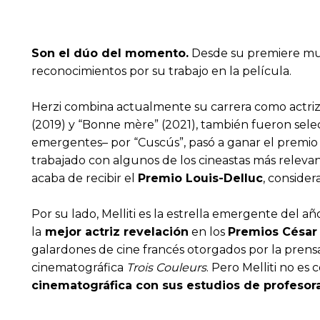
Son el dúo del momento.
Desde su premiere mundi
reconocimientos por su trabajo en la película.
Herzi combina actualmente su carrera como actriz 
(2019) y “Bonne mère” (2021), también fueron sel
emergentes– por “Cuscús”, pasó a ganar el premio 
trabajado con algunos de los cineastas más releva
acaba de recibir el
Premio Louis-Delluc
, conside
Por su lado, Melliti es la estrella emergente del a
la
mejor actriz revelación
en los
Premios César
galardones de cine francés otorgados por la prensa 
cinematográfica
Trois Couleurs
. Pero Melliti no es
cinematográfica con sus estudios de profesora