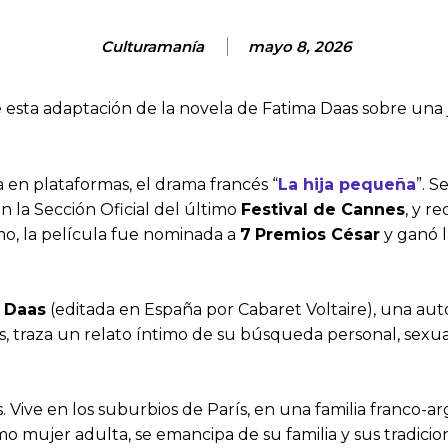
Culturamanía
mayo 8, 2026
ige esta adaptación de la novela de Fatima Daas sobre u
a en plataformas, el drama francés “
La hija pequeña
”. S
n la Sección Oficial del último
Festival de Cannes
, y re
mo, la película fue nominada a
7
Premios César
y ganó l
 Daas
(editada en España por Cabaret Voltaire), una aut
rís, traza un relato íntimo de su búsqueda personal, sexua
 Vive en los suburbios de París, en una familia franco-ar
mo mujer adulta, se emancipa de su familia y sus tradicio