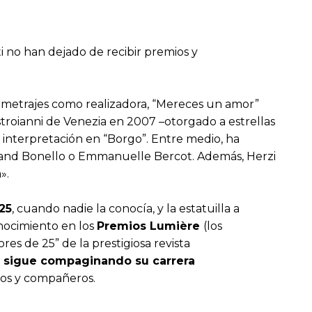
i no han dejado de recibir premios y
gometrajes como realizadora, “Mereces un amor”
roianni de Venezia en 2007 –otorgado a estrellas
interpretación en “Borgo”. Entre medio, ha
rtrand Bonello o Emmanuelle Bercot. Además, Herzi
a».
25
, cuando nadie la conocía, y la estatuilla a
nocimiento en los
Premios Lumière
(los
es de 25” de la prestigiosa revista
z sigue compaginando su carrera
gos y compañeros.