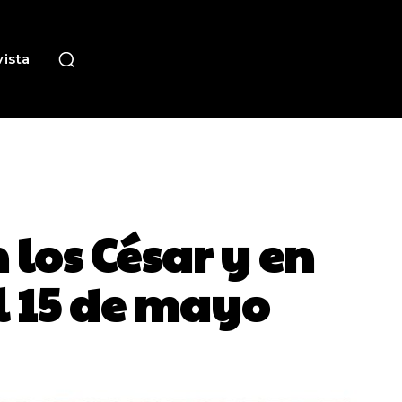
ista
los César y en
el 15 de mayo