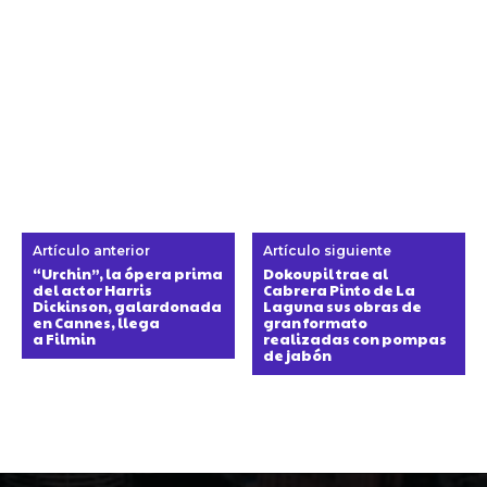
Artículo anterior
Artículo siguiente
“Urchin”, la ópera prima
Dokoupil trae al
del actor Harris
Cabrera Pinto de La
Dickinson, galardonada
Laguna sus obras de
en Cannes, llega
gran formato
a Filmin
realizadas con pompas
de jabón