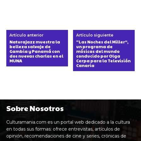
Artículo anterior
Artículo siguiente
Naturajazz muestra la
“Las Noches del Miller”,
belleza salvaje de
un programa de
Gambia y Panamá con
músicas del mundo
dos nuevas charlas en el
conducido por Olga
MUNA
Cerpa para la Televisión
Canaria
Sobre Nosotros
Culturamania.com es un portal web dedicado a la cultura
en todas sus formas: ofrece entrevistas, artículos de
opinión, recomendaciones de cine y series, crónicas de