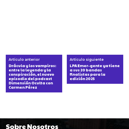
Artículo anterior
Artículo siguiente
Drácula y los vampiros:
LPA Emer-gente ya tiene
entre la leyenda y la
a sus 20 bandas
conspiración, el nuevo
finalistas para la
episodio del podcast
edición 2025
Dimensión Oculta con
Carmen Pérez
Sobre Nosotros