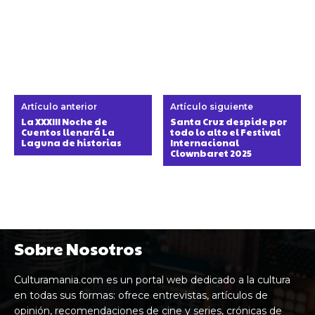
Artículo anterior
Artículo siguiente
La XXXIII Noche de
Santa Cruz despide por
Cuentos llenará La
todo lo alto el Festival
Laguna de historias
Internacional
Clownbaret 2025
Sobre Nosotros
Culturamania.com es un portal web dedicado a la cultura
en todas sus formas: ofrece entrevistas, artículos de
opinión, recomendaciones de cine y series, crónicas de