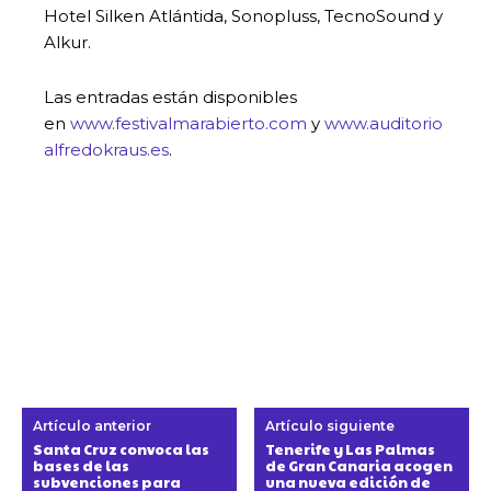
Hotel Silken Atlántida, Sonopluss, TecnoSound y
Alkur.
Las entradas están disponibles
en
www.festivalmarabierto.com
y
www.auditorio
alfredokraus.es
.
Artículo anterior
Artículo siguiente
Santa Cruz convoca las
Tenerife y Las Palmas
bases de las
de Gran Canaria acogen
subvenciones para
una nueva edición de