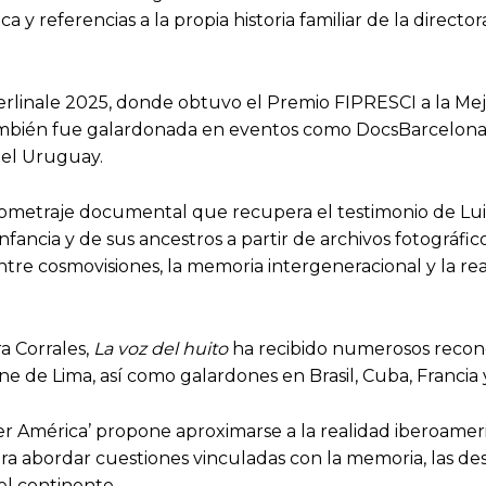
 y referencias a la propia historia familiar de la directo
a Berlinale 2025, donde obtuvo el Premio FIPRESCI a la M
bién fue galardonada en eventos como DocsBarcelona, e
del Uruguay.
tometraje documental que recupera el testimonio de Lui
ancia y de sus ancestros a partir de archivos fotográfic
tre cosmovisiones, la memoria intergeneracional y la re
a Corrales,
La voz del huito
ha recibido numerosos recono
ne de Lima, así como galardones en Brasil, Cuba, Francia 
der América’ propone aproximarse a la realidad iberoame
ra abordar cuestiones vinculadas con la memoria, las desi
el continente.