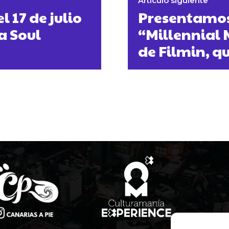
Artículo siguiente
 17 de julio
Presentamos 
a Soul
“Millennial M
de Filmin, qu