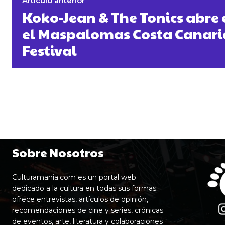
Artículo anterior
Koko-Jean & The Tonics abre el
el Maspalomas Costa Canari
Festival
Sobre Nosotros
Culturamania.com es un portal web
dedicado a la cultura en todas sus formas:
ofrece entrevistas, artículos de opinión,
recomendaciones de cine y series, crónicas
de eventos, arte, literatura y colaboraciones