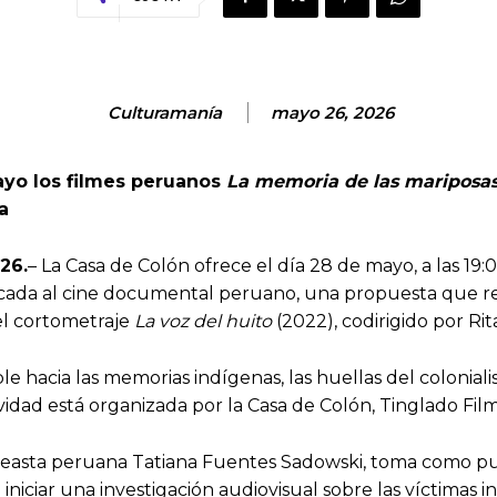
Culturamanía
mayo 26, 2026
ayo los filmes peruanos
La memoria de las mariposa
a
26.
– La Casa de Colón ofrece el día 28 de mayo, a las 19:
icada al cine documental peruano, una propuesta que r
el cortometraje
La voz del huito
(2022), codirigido por Ri
e hacia las memorias indígenas, las huellas del coloniali
ad está organizada por la Casa de Colón, Tinglado Film y
ineasta peruana Tatiana Fuentes Sadowski, toma como pu
niciar una investigación audiovisual sobre las víctimas