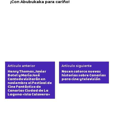
¡Con Abubukaka para cariño!
Artículo anterior
Artículo siguiente
Henry Thomas, Javier
Nacen catorce nuevas
Botet y María José
historias sobre Canarias
Cantudo visitarán en
para cine y televisión
noviembre el Festival de
Cine Fantástico de
Canarias Ciudad de La
Laguna «Isla Calavera»