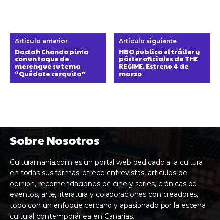
Artículo anterior
Artículo siguiente
Dactah Chando pinta
HBO publica el tráiler y
con un toque de
póster oficiales de THE
merengue su tema
REGIME. Estreno 4 de
“Quédate cerquita”
marzo
Sobre Nosotros
Culturamania.com es un portal web dedicado a la cultura
en todas sus formas: ofrece entrevistas, artículos de
opinión, recomendaciones de cine y series, crónicas de
eventos, arte, literatura y colaboraciones con creadores,
todo con un enfoque cercano y apasionado por la escena
cultural contemporánea en Canarias.