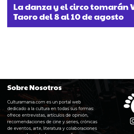
La danza y el circo tomarán 
Taoro del 8 al 10 de agosto
Sobre Nosotros
Culturamania.com es un portal web
dedicado a la cultura en todas sus formas:
ofrece entrevistas, artículos de opinión,
recomendaciones de cine y series, crónicas
de eventos, arte, literatura y colaboraciones