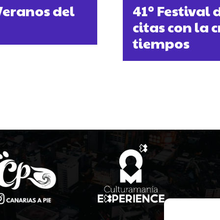
Veranos del
41º Festival 
citas con la 
tiempos